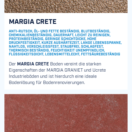
MARGIA CRETE
ANTI-RUTSCH, ÖL- UND FETTE BESTÄNDIG, BLUTBESTÄNDIG,
CHEMIKALIENBESTÄNDIG, DAUERHAFT, LEICHT ZU REINIGEN,
PROTEINBESTÄNDIG, GERINGE SCHICHTDICKE, HOHE
DRUCKFESTIGKEIT, KURZE AUSHÄRTEZEIT, LANGE LEBENSSPANNE,
NAHTLOS, VERSCHLEISSFEST, STAUBFREI, SCHLAGFEST, T
HERMISCH BESTÄNDIG, FEUCHTIGKEIT UNEMPFINDLICH, F
LÜSSIGKEITSDICHT, LEBENSMITTELECHT, FETTSÄUREBESTÄNDIG
Der
MARGIA CRETE
Boden vereint die starken
Eigenschaften der MARGIA GRANIET und Ucrete
Industrieböden und ist hierdurch eine ideale
Bodenlösung für Bodenrenovierungen.