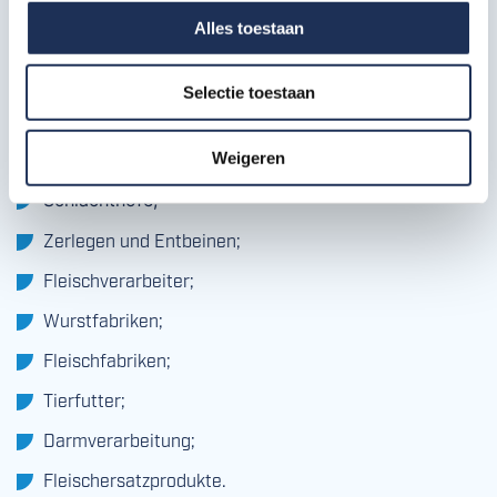
Die Teilsektoren, für die unsere
Alles toestaan
Industrieböden bestimmt sind
Selectie toestaan
Die Böden für die Fleischindustrie werden in
verschiedenen Unternehmenstypen verlegt:
Weigeren
Schlachthöfe;
Zerlegen und Entbeinen;
Fleischverarbeiter;
Wurstfabriken;
Fleischfabriken;
Tierfutter;
Darmverarbeitung;
Fleischersatzprodukte.