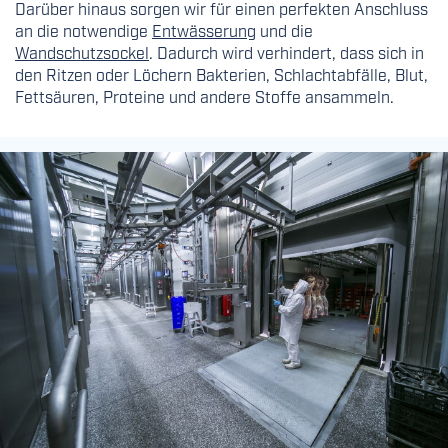
Darüber hinaus sorgen wir für einen perfekten Anschluss
an die notwendige
Entwässerung
und die
Wandschutzsockel
. Dadurch wird verhindert, dass sich in
den Ritzen oder Löchern Bakterien, Schlachtabfälle, Blut,
Fettsäuren, Proteine und andere Stoffe ansammeln.