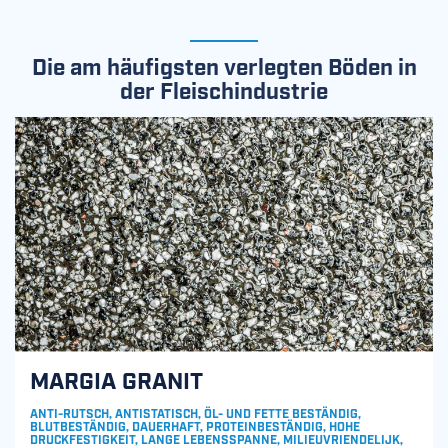
Die am häufigsten verlegten Böden in
der Fleischindustrie
MARGIA GRANIT
ANTI-RUTSCH, ANTISTATISCH, ÖL- UND FETTE BESTÄNDIG,
BLUTBESTÄNDIG, DAUERHAFT, PROTEINBESTÄNDIG, HOHE
DRUCKFESTIGKEIT, LANGE LEBENSSPANNE, MILIEUVRIENDELIJK,