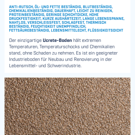
ANTI-RUTSCH, ÖL- UND FETTE BESTÄNDIG, BLUTBESTÄNDIG,
CHEMIKALIENBESTÄNDIG, DAUERHAFT, LEICHT ZU REINIGEN,
PROTEINBESTÄNDIG, GERINGE SCHICHTDICKE, HOHE
DRUCKFESTIGKEIT, KURZE AUSHÄRTEZEIT, LANGE LEBENSSPANNE,
NAHTLOS, VERSCHLEISSFEST, SCHLAGFEST, THERMISCH B
ESTÄNDIG, FEUCHTIGKEIT UNEMPFINDLICH, F
ETTSÄUREBESTÄNDIG, LEBENSMITTELECHT, FLÜSSIGKEITSDICHT
Der einzigartige
Ucrete-Boden
hält extremen
Temperaturen, Temperaturschocks und Chemikalien
stand, ohne Schaden zu nehmen. Es ist ein geeigneter
Industrieboden für Neubau und Renovierung in der
Lebensmittel- und Schwerindustrie.