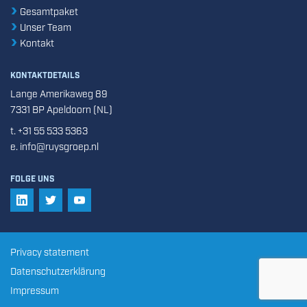
Gesamtpaket
Unser Team
Kontakt
KONTAKTDETAILS
Lange Amerikaweg 89
7331 BP Apeldoorn (NL)
t. +31 55 533 5363
e. info@ruysgroep.nl
FOLGE UNS
FOLGEN SIE UNS AUF LINKEDIN
FOLGEN SIE UNS AUF TWITTER
FOLGEN SIE UNS AUF YOUTUBE
Privacy statement
Datenschutzerklärung
Impressum