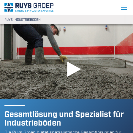
Gehe zum Inhalt
Ruys Apeldoorn Holding B.V.
RUYS INDUSTRIEBÖDEN
Gesamtlösung und Spezialist für
Industrieböden
Die Ruys Groep bietet spezialistische Gesamtlösungen für