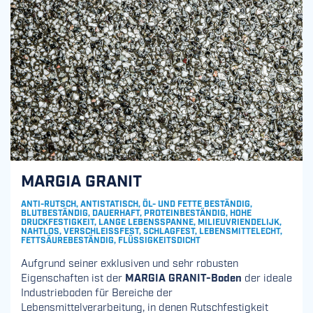
MARGIA GRANIT
ANTI-RUTSCH, ANTISTATISCH, ÖL- UND FETTE BESTÄNDIG,
BLUTBESTÄNDIG, DAUERHAFT, PROTEINBESTÄNDIG, HOHE
DRUCKFESTIGKEIT, LANGE LEBENSSPANNE, MILIEUVRIENDELIJK,
NAHTLOS, VERSCHLEISSFEST, SCHLAGFEST, LEBENSMITTELECHT, F
ETTSÄUREBESTÄNDIG, FLÜSSIGKEITSDICHT
Aufgrund seiner exklusiven und sehr robusten
Eigenschaften ist der
MARGIA GRANIT-Boden
der ideale
Industrieboden für Bereiche der
Lebensmittelverarbeitung, in denen Rutschfestigkeit