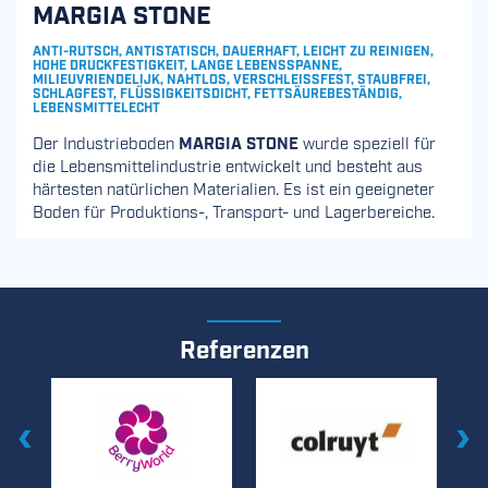
MARGIA STONE
ANTI-RUTSCH, ANTISTATISCH, DAUERHAFT, LEICHT ZU REINIGEN,
HOHE DRUCKFESTIGKEIT, LANGE LEBENSSPANNE,
MILIEUVRIENDELIJK, NAHTLOS, VERSCHLEISSFEST, STAUBFREI, S
CHLAGFEST, FLÜSSIGKEITSDICHT, FETTSÄUREBESTÄNDIG, L
EBENSMITTELECHT
Der Industrieboden
MARGIA STONE
wurde speziell für
die Lebensmittelindustrie entwickelt und besteht aus
härtesten natürlichen Materialien. Es ist ein geeigneter
Boden für Produktions-, Transport- und Lagerbereiche.
Referenzen
Vorige
Vol